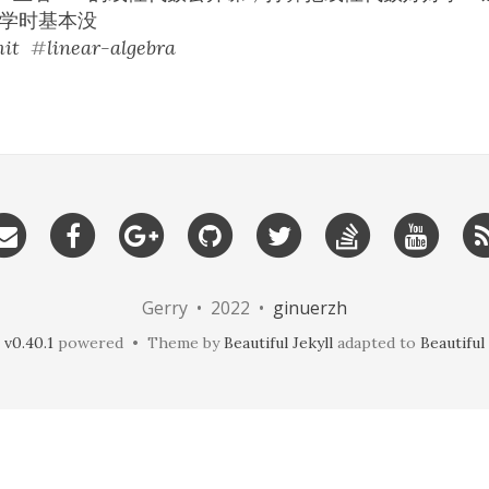
大学时基本没
it
#
linear-algebra
Gerry • 2022 •
ginuerzh
v0.40.1
powered • Theme by
Beautiful Jekyll
adapted to
Beautifu