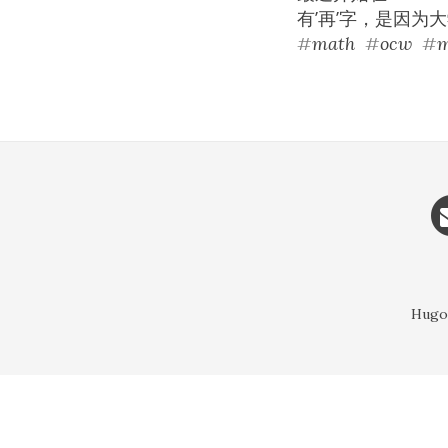
有’再’字，是因为
#
math
#
ocw
#
m
Hugo 