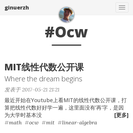
ginuerzh
Tog
navi
#Ocw
MIT线性代数公开课
Where the dream begins
发表于 2017-05-21 21:21
最近开始在Youtube上看MIT的线性代数公开课，打
算把线性代数好好学一遍，这里面没有’再’字，是因
为大学时基本没
[更多]
#
math
#
ocw
#
mit
#
linear-algebra