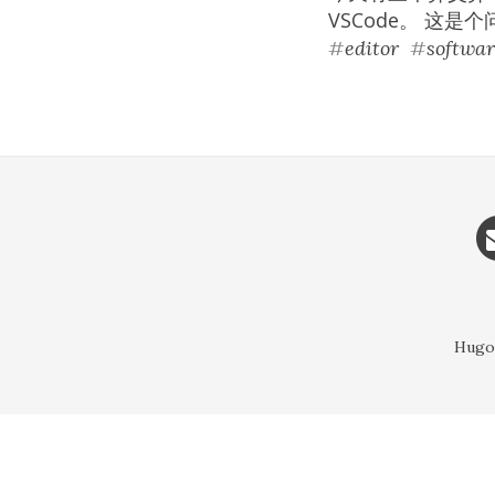
VSCode。 这
#
editor
#
softwa
Hugo 